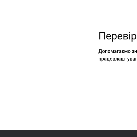
Переві
Допомагаємо зна
працевлаштуван