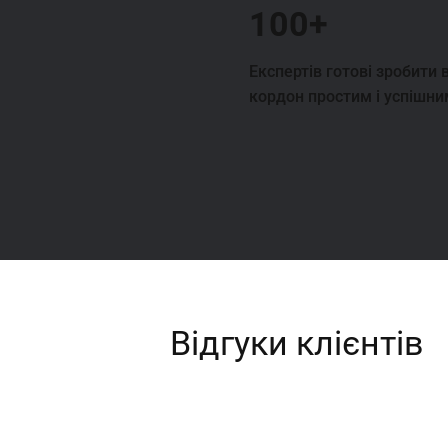
100+
Експертів готові зробити 
кордон простим і успішни
Відгуки клієнтів