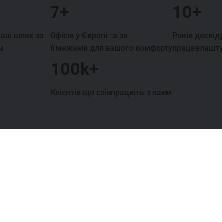
7+
10+
ваш шлях за
Офісів у Європі та за
Років досвіду
м
її межами для вашого комфорту
працевлашт
100k+
Клієнтів що співпрацють з нами