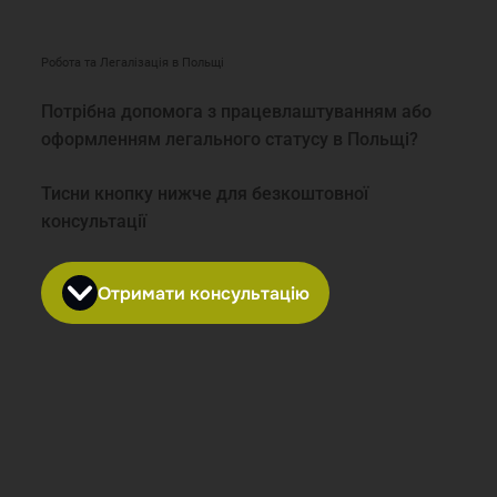
Робота та Легалізація в Польщі
Потрібна допомога з працевлаштуванням або
оформленням легального статусу в Польщі?
Тисни кнопку нижче для безкоштовної
консультації
Отримати консультацію