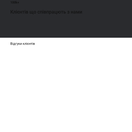
100k+
Клієнтів що співпрацють з нами
Відгуки клієнтів