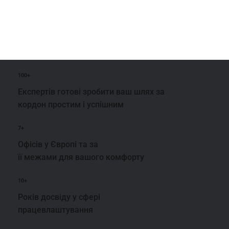
100+
Експертів готові зробити ваш шлях за
кордон простим і успішним
7+
Офісів у Європі та за
її межами для вашого комфорту
10+
Років досвіду у сфері
працевлаштування