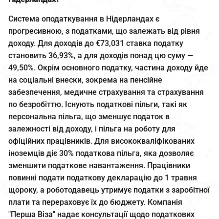
Система оподаткування в Нідерландах є
прогресивною, з податками, що залежать від рівня
доходу. Для доходів до €73,031 ставка податку
становить 36,93%, а для доходів понад цю суму —
49,50%. Окрім основного податку, частина доходу йде
на соціальні внески, зокрема на пенсійне
забезпечення, медичне страхування та страхування
по безробіттю. Існують податкові пільги, такі як
персональна пільга, що зменшує податок в
залежності від доходу, і пільга на роботу для
офіційних працівників. Для висококваліфікованих
іноземців діє 30% податкова пільга, яка дозволяє
зменшити податкове навантаження. Працівники
повинні подати податкову декларацію до 1 травня
щороку, а роботодавець утримує податки з заробітної
плати та перераховує їх до бюджету. Компанія
"Перша Віза" надає консультації щодо податкових