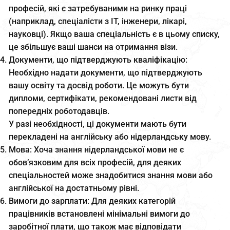
професій, які є затребуваними на ринку праці
(наприклад, спеціалісти з ІТ, інженери, лікарі,
науковці). Якщо ваша спеціальність є в цьому списку,
це збільшує ваші шанси на отримання візи.
Документи, що підтверджують кваліфікацію:
Необхідно надати документи, що підтверджують
вашу освіту та досвід роботи. Це можуть бути
дипломи, сертифікати, рекомендовані листи від
попередніх роботодавців.
У разі необхідності, ці документи мають бути
перекладені на англійську або нідерландську мову.
Мова: Хоча знання нідерландської мови не є
обов’язковим для всіх професій, для деяких
спеціальностей може знадобитися знання мови або
англійської на достатньому рівні.
Вимоги до зарплати: Для деяких категорій
працівників встановлені мінімальні вимоги до
заробітної плати, що також має відповідати