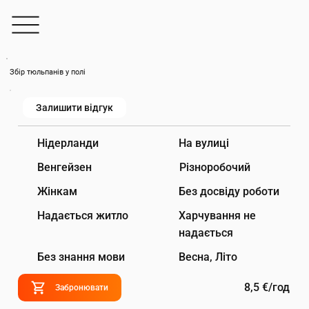
Збір тюльпанів у полі
Залишити відгук
На вулиці
Нідерланди
Венгейзен
Різноробочий
Жінкам
Без досвіду роботи
Надається житло
Харчування не
надається
Без знання мови
Весна, Літо
8,5 €/год
Забронювати