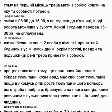
тому на перший місяць треба мати з собою кошти на
їжу та особисті потреби.
Графік роботи:
зміна з 06:00 до 16:00, з понеділка до п'ятниці, іноді
робота можлива у суботу. Кожні 3 години перерва 15-
30 хв, не оплачувана.
Проживання:
житло безкоштовне, 2 особи у кімнаті, приватний
будинок з усім необхідним, окрім постілі, ковдри та
подушки (ці речі треба привезти з собою).
Обов'язки
:
процес полягає в тому, що працівник йде полем і
збирає тюльпани, кожен ряд має свій сорт тюльпанів,
якщо в якомусь ряді росте тюльпан іншого кольору,
його треба прибрати, бризнувши на нього спеціальним
розчином з пульверизатора (розчин не шкідливий для
людини).
Додаткова інформація:
безкоштовний доїзд на роботу, 2-8 км від житла;