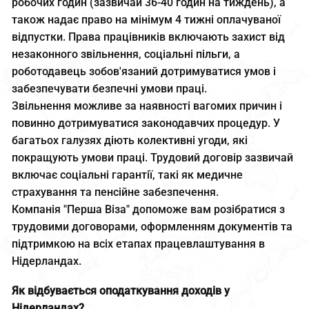
робочих годин (зазвичай 36-40 годин на тиждень), а
також надає право на мінімум 4 тижні оплачуваної
відпустки. Права працівників включають захист від
незаконного звільнення, соціальні пільги, а
роботодавець зобов'язаний дотримуватися умов і
забезпечувати безпечні умови праці.
Звільнення можливе за наявності вагомих причин і
повинно дотримуватися законодавчих процедур. У
багатьох галузях діють колективні угоди, які
покращують умови праці. Трудовий договір зазвичай
включає соціальні гарантії, такі як медичне
страхування та пенсійне забезпечення.
Компанія "Перша Віза" допоможе вам розібратися з
трудовими договорами, оформленням документів та
підтримкою на всіх етапах працевлаштування в
Нідерландах.
Як відбувається оподаткування доходів у
Нідерландах?