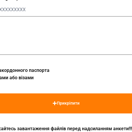
закордонного паспорта
пами або візами
Прикріпити
екайтесь завантаження файлів перед надсиланням анкети!!