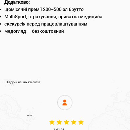
Додатково:
щомісячні премії 200–500 зл брутто
MultiSport, страхування, приватна медицина
екскурсія перед працевлаштуванням
медогляд — безкоштовний
Відгуки наших клієнтів
Віктор
średnia ocena to 5 na 5
1.01.25