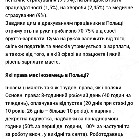
працездатності (1,5%), на хвороби (2,45%) та медичне
страхування (9%).
Завдяки цим відрахуванням працівники в Польщі
отримують на руки приблизно 70-75% від своєї
брутто-зарплати. Сума на руках залежить від того,
скільки податків та внесків утримується із зарплати,
а також від того, в якій сфері ви працюєте і який
рівень зарплати маєте.
Які права має іноземець в Польщі?
Іноземці мають такі ж трудові права, як і поляки.
Основні права: 8-годинний робочий день (40 годин на
тиждень), оплачувана відпустка (20 днів при стажі до
10 років, 26 днів – більше 10 років), лікарняні,
декретна відпустка, надбавки за понаднормові
години (50% за перші дві години, 100% за наступні та
за роботу вночі, у вихідні та свята). Роботодавець