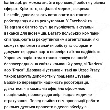
kariera.pl, де можна знайти пропозиції роботи у різних
сферах. Крім того, соціальні мережі, зокрема
LinkedIn, допомагають встановити контакти з
роботодавцями та рекрутерами. У Facebook та
Telegram є багато груп, де публікують актуальні
вакансії для іноземців. Багато польських компаній
співпрацюють із рекрутинговими агентствами, які
можуть допомогти знайти роботу та оформити
документи, однак варто перевіряти їхню надійність.
Хорошим варіантом є також пошук вакансій
безпосередньо на сайтах компаній у розділі "Kariera"
або "Praca". Державні установи, такі як Urząd Pracy,
також можуть допомогти у працевлаштуванні.
Важливо перевіряти надійність роботодавця,
дізнатися, чи компанія офіційно оформлює
працівників, пропонує договір і надає медичне
страхування. Перед прийняттям пропозиції роботи
рекомендується провести відеоспівбесіду з