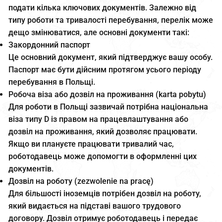
подати кілька ключових документів. Залежно від
типу роботи та тривалості перебування, перелік може
дещо змінюватися, але основні документи такі:
Закордонний паспорт
Це основний документ, який підтверджує вашу особу.
Паспорт має бути дійсним протягом усього періоду
перебування в Польщі.
Робоча віза або дозвіл на проживання (karta pobytu)
Для роботи в Польщі зазвичай потрібна національна
віза типу D із правом на працевлаштування або
дозвіл на проживання, який дозволяє працювати.
Якщо ви плануєте працювати тривалий час,
роботодавець може допомогти в оформленні цих
документів.
Дозвіл на роботу (zezwolenie na pracę)
Для більшості іноземців потрібен дозвіл на роботу,
який видається на підставі вашого трудового
договору. Дозвіл отримує роботодавець і передає