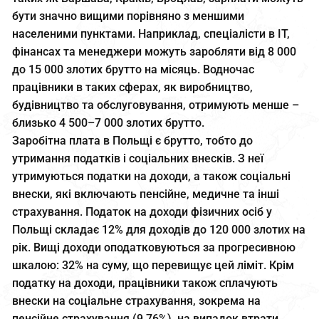
бути значно вищими порівняно з меншими
населеними пунктами. Наприклад, спеціалісти в ІТ,
фінансах та менеджери можуть заробляти від 8 000
до 15 000 злотих брутто на місяць. Водночас
працівники в таких сферах, як виробництво,
будівництво та обслуговування, отримують менше –
близько 4 500–7 000 злотих брутто.
Заробітна плата в Польщі є брутто, тобто до
утримання податків і соціальних внесків. З неї
утримуються податки на доходи, а також соціальні
внески, які включають пенсійне, медичне та інші
страхування. Податок на доходи фізичних осіб у
Польщі складає 12% для доходів до 120 000 злотих на
рік. Вищі доходи оподатковуються за прогресивною
шкалою: 32% на суму, що перевищує цей ліміт. Крім
податку на доходи, працівники також сплачують
внески на соціальне страхування, зокрема на
пенсійне страхування (9,76%), на випадок втрати