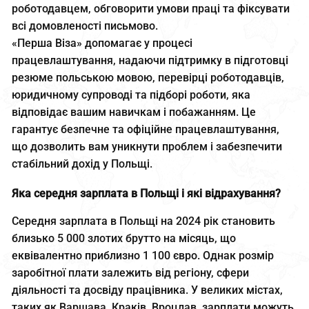
роботодавцем, обговорити умови праці та фіксувати
всі домовленості письмово.
«Перша Віза» допомагає у процесі
працевлаштування, надаючи підтримку в підготовці
резюме польською мовою, перевірці роботодавців,
юридичному супроводі та підборі роботи, яка
відповідає вашим навичкам і побажанням. Це
гарантує безпечне та офіційне працевлаштування,
що дозволить вам уникнути проблем і забезпечити
стабільний дохід у Польщі.
Яка середня зарплата в Польщі і які відрахування?
Середня зарплата в Польщі на 2024 рік становить
близько 5 000 злотих брутто на місяць, що
еквівалентно приблизно 1 100 євро. Однак розмір
заробітної плати залежить від регіону, сфери
діяльності та досвіду працівника. У великих містах,
таких як Варшава, Краків, Вроцлав, зарплати можуть