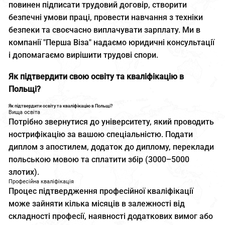
повинен підписати трудовий договір, створити
безпечні умови праці, провести навчання з техніки
безпеки та своєчасно виплачувати зарплату. Ми в
компанії "Перша Віза" надаємо юридичні консультації
і допомагаємо вирішити трудові спори.
Як підтвердити свою освіту та кваліфікацію в
Польщі?
Як підтвердити освіту та кваліфікацію в Польщі?
Вища освіта
Потрібно звернутися до університету, який проводить
нострифікацію за вашою спеціальністю. Подати
диплом з апостилем, додаток до диплому, переклади
польською мовою та сплатити збір (3000–5000
злотих).
Професійна кваліфікація
Процес підтвердження професійної кваліфікації
може зайняти кілька місяців в залежності від
складності професії, наявності додаткових вимог або