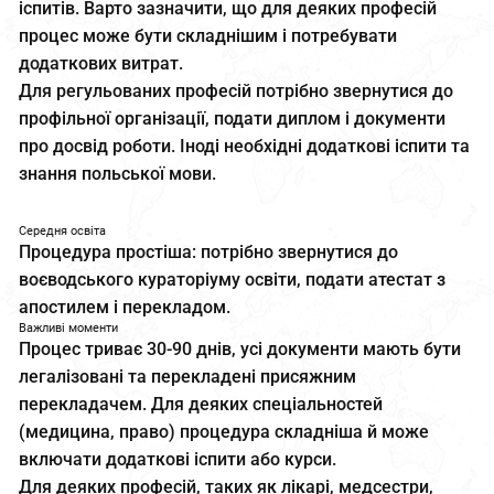
іспитів. Варто зазначити, що для деяких професій
процес може бути складнішим і потребувати
додаткових витрат.
Для регульованих професій потрібно звернутися до
профільної організації, подати диплом і документи
про досвід роботи. Іноді необхідні додаткові іспити та
знання польської мови.
Середня освіта
Процедура простіша: потрібно звернутися до
воєводського кураторіуму освіти, подати атестат з
апостилем і перекладом.
Важливі моменти
Процес триває 30-90 днів, усі документи мають бути
легалізовані та перекладені присяжним
перекладачем. Для деяких спеціальностей
(медицина, право) процедура складніша й може
включати додаткові іспити або курси.
Для деяких професій, таких як лікарі, медсестри,