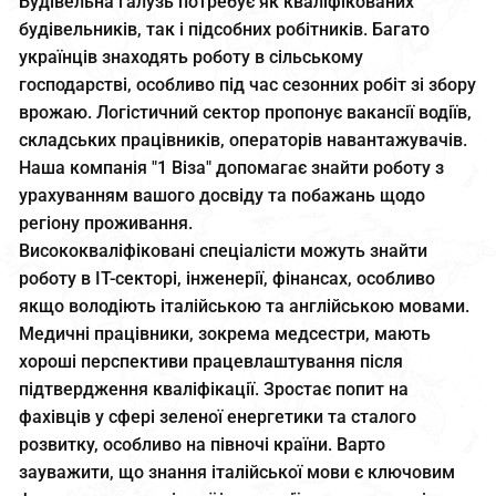
Будівельна галузь потребує як кваліфікованих
будівельників, так і підсобних робітників. Багато
українців знаходять роботу в сільському
господарстві, особливо під час сезонних робіт зі збору
врожаю. Логістичний сектор пропонує вакансії водіїв,
складських працівників, операторів навантажувачів.
Наша компанія "1 Віза" допомагає знайти роботу з
урахуванням вашого досвіду та побажань щодо
регіону проживання.
Висококваліфіковані спеціалісти можуть знайти
роботу в IT-секторі, інженерії, фінансах, особливо
якщо володіють італійською та англійською мовами.
Медичні працівники, зокрема медсестри, мають
хороші перспективи працевлаштування після
підтвердження кваліфікації. Зростає попит на
фахівців у сфері зеленої енергетики та сталого
розвитку, особливо на півночі країни. Варто
зауважити, що знання італійської мови є ключовим