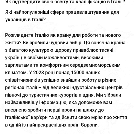
Як підтвердити свою освіту та кваліфікацію в Італії?
Які найпопулярніші сфери працевлаштування для
українців в Італії?
Розглядаєте Італію як країну для роботи та нового
життя? Ви зробили чудовий вибір! Ця сонячна країна
з багатою культурою щороку приваблює тисячі
українців своїми можливостями, високими
зарплатами та комфортним середземноморським
кліматом. У 2023 році понад 15000 наших
співвітчизників успішно знайшли роботу в різних
регіонах Італії – від великих індустріальних центрів
півночі до туристичних курортів півдня. Ми зібрали
найважливішу інформацію, яка допоможе вам
впевнено зробити перші кроки на шляху до
італійської кар'єри та здійснити свою мрію про життя
в одній із найпрекрасніших країн Європи.