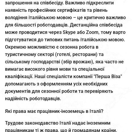
запрошення на співбесіду. Важливо підкреслити
наявність професійних сертифікатів та рівень
володіння італійською мовою – це критично важливо
для більшості роботодавців. Дистанційна співбесіда
може проводитися через Skype або Zoom, тому варто
підготуватися до типових питань італійською мовою.
Окремою можливістю є сезонна робота в
туристичному секторі (готелі, ресторани) та
сільському господарстві (збір врожаю), яка часто не
вимагає високого рівня мови та спеціальної
кваліфікації. Наші спеціалісти компанії "Перша Віза"
допомагають з оформленням усіх необхідних
документів для сезонної роботи та перевіряють
надійність роботодавців.
Які права має працівник-іноземець в Італії?
Трудове законодавство Італії надає іноземним
працівникам ті ж права, що й громадянам країни.