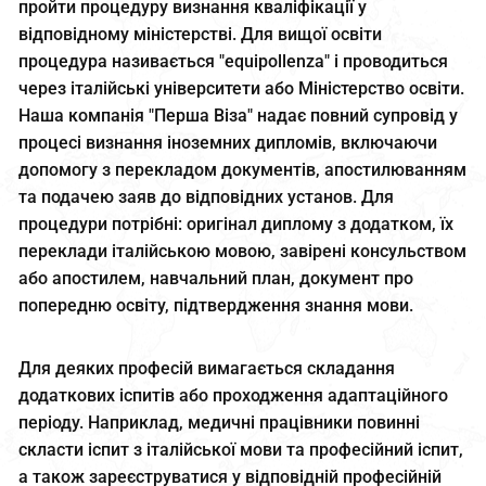
пройти процедуру визнання кваліфікації у
відповідному міністерстві. Для вищої освіти
процедура називається "equipollenza" і проводиться
через італійські університети або Міністерство освіти.
Наша компанія "Перша Віза" надає повний супровід у
процесі визнання іноземних дипломів, включаючи
допомогу з перекладом документів, апостилюванням
та подачею заяв до відповідних установ. Для
процедури потрібні: оригінал диплому з додатком, їх
переклади італійською мовою, завірені консульством
або апостилем, навчальний план, документ про
попередню освіту, підтвердження знання мови.
Для деяких професій вимагається складання
додаткових іспитів або проходження адаптаційного
періоду. Наприклад, медичні працівники повинні
скласти іспит з італійської мови та професійний іспит,
а також зареєструватися у відповідній професійній