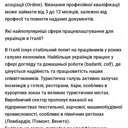
асоціації (Ordine). Визнання професійної кваліфікації
може займати від 3 до 12 місяців, залежно від
професії та повноти наданих документів.
Які найпопулярніші сфери працевлаштування для
українців в Італії?
В Італії існує стабільний попит на працівників у різних
галузях економіки. Найбільше українців працює у
сфері догляду та домашньої роботи (badanti, colf), де
цінується надійність та працьовитість наших
співвітчизників. Туристична галузь активно залучає
іноземців у готелі, ресторани, бари, особливо в
курортних зонах та великих туристичних містах.
Виробничий сектор пропонує вакансії на
підприємствах текстильної, харчової, машинобудівної
промисловості, особливо в північних регіонах
(Ломбардія, П'ємонт, Венето).