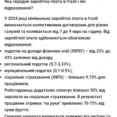
Яка середня заробітна плата в Італії і які
відрахування?
У 2024 році мінімальна заробітна плата в Італії
визначається колективними договорами для різних
галузей та коливається від 7 до 9 євро на годину. Від
заробітної плати здійснюються обов'язкові
відрахування:
податок на доходи фізичних осіб (IRPEF) – від 23% до
43% залежно від доходу,
регіональний податок (0,7-3,33%),
муніципальний податок (0,1-0,9%),
соціальне страхування (INPS) – близько 9,19% для
працівників.
Роботодавець додатково сплачує близько 30% від
зарплати на соціальне страхування. В результаті
працівник отримує "на руки" приблизно 70-75% від
суми брутто.
Середня зарплата варіюється залежно від регіону та