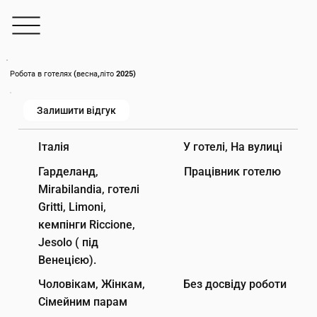
Робота в готелях (весна,літо 2025)
Залишити відгук
У готелі, На вулиці
Італія
Гарделанд,
Працівник готелю
Mirabilandia, готелі
Gritti, Limoni,
кемпінги Riccione,
Jesolo ( під
Венецією).
Чоловікам, Жінкам,
Без досвіду роботи
Сімейним парам