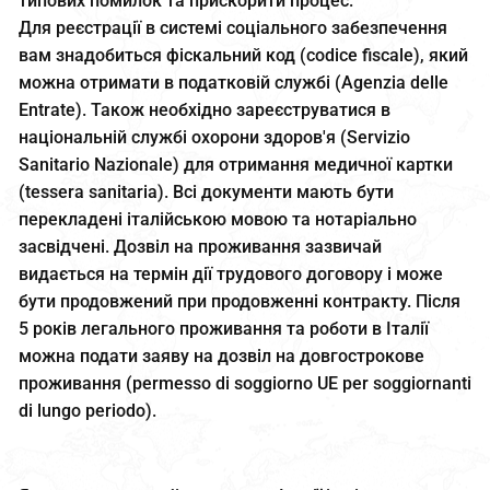
типових помилок та прискорити процес.
Для реєстрації в системі соціального забезпечення
вам знадобиться фіскальний код (codice fiscale), який
можна отримати в податковій службі (Agenzia delle
Entrate). Також необхідно зареєструватися в
національній службі охорони здоров'я (Servizio
Sanitario Nazionale) для отримання медичної картки
(tessera sanitaria). Всі документи мають бути
перекладені італійською мовою та нотаріально
засвідчені. Дозвіл на проживання зазвичай
видається на термін дії трудового договору і може
бути продовжений при продовженні контракту. Після
5 років легального проживання та роботи в Італії
можна подати заяву на дозвіл на довгострокове
проживання (permesso di soggiorno UE per soggiornanti
di lungo periodo).