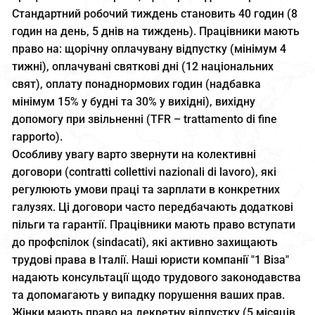
Стандартний робочий тиждень становить 40 годин (8
годин на день, 5 днів на тиждень). Працівники мають
право на: щорічну оплачувану відпустку (мінімум 4
тижні), оплачувані святкові дні (12 національних
свят), оплату понаднормових годин (надбавка
мінімум 15% у будні та 30% у вихідні), вихідну
допомогу при звільненні (TFR – trattamento di fine
rapporto).
Особливу увагу варто звернути на колективні
договори (contratti collettivi nazionali di lavoro), які
регулюють умови праці та зарплати в конкретних
галузях. Ці договори часто передбачають додаткові
пільги та гарантії. Працівники мають право вступати
до профспілок (sindacati), які активно захищають
трудові права в Італії. Наші юристи компанії "1 Віза"
надають консультації щодо трудового законодавства
та допомагають у випадку порушення ваших прав.
Жінки мають право на декретну відпустку (5 місяців