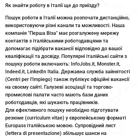
Як знайти роботу в Італії ще до приїзду?
Пошук роботи в Італії можна розпочати дистанційно,
використовуючи різні канали та можливості. Наша
компанія "Перша Віза" має розгалужену мережу
контактів з італійськими роботодавцями та
допомагає підібрати вакансії відповідно до вашої
кваліфікації та досвіду. Популярні італійські сайти з
пошуку роботи включають: InfoJobs.it, Monster.it,
Indeed.it, LinkedIn Italia. Державна служба зайнятості
(Centri per l'Impiego) також публікує офіційні вакансії
на своєму сайті. Галузеві асоціації та торгово-
промислові палати часто мають бази даних
роботодавців, які шукають працівників.
Для ефективного пошуку необхідно підготувати
резюме (curriculum vitae) у європейському форматі
Europass італійською мовою. Супровідний лист
(lettera di presentazione) збільшує шанси на