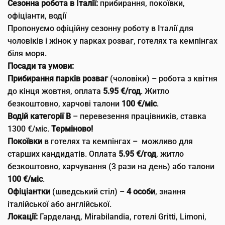
Сезонна робота в Італії:
прибирання, покоївки,
офіціанти, водії
Пропонуємо офіційну сезонну роботу в Італії для
чоловіків і жінок у парках розваг, готелях та кемпінгах
біля моря.
Посади та умови:
Прибирання парків розваг
(чоловіки) – робота з квітня
до кінця жовтня, оплата
5.95 €/год
. Житло
безкоштовно, харчові талони
100 €/міс
.
Водій категорії B
– перевезення працівників, ставка
1300 €/міс.
Терміново!
Покоївки
в готелях та кемпінгах – можливо для
старших кандидатів. Оплата
5.95 €/год
, житло
безкоштовно, харчування (3 рази на день) або талони
100 €/міс
.
Офіціантки
(шведський стіл) –
4 особи
, знання
італійської або англійської.
Локації:
Гарделанд, Mirabilandia, готелі Gritti, Limoni,