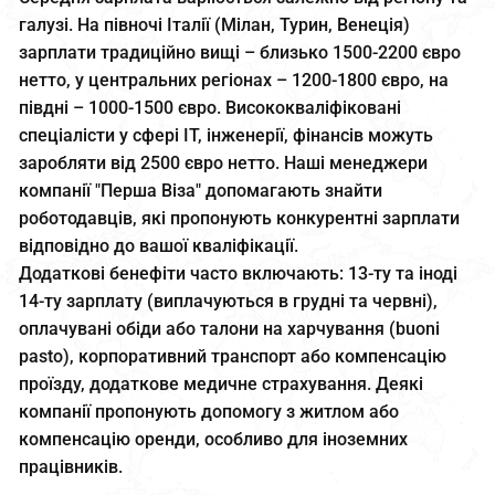
галузі. На півночі Італії (Мілан, Турин, Венеція)
зарплати традиційно вищі – близько 1500-2200 євро
нетто, у центральних регіонах – 1200-1800 євро, на
півдні – 1000-1500 євро. Висококваліфіковані
спеціалісти у сфері IT, інженерії, фінансів можуть
заробляти від 2500 євро нетто. Наші менеджери
компанії "Перша Віза" допомагають знайти
роботодавців, які пропонують конкурентні зарплати
відповідно до вашої кваліфікації.
Додаткові бенефіти часто включають: 13-ту та іноді
14-ту зарплату (виплачуються в грудні та червні),
оплачувані обіди або талони на харчування (buoni
pasto), корпоративний транспорт або компенсацію
проїзду, додаткове медичне страхування. Деякі
компанії пропонують допомогу з житлом або
компенсацію оренди, особливо для іноземних
працівників.