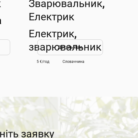
к
Зварювальник,
Електрик
а
Електрик,
зварювальник
Детальніше
5 €/год
Словаччина
ніть заявку