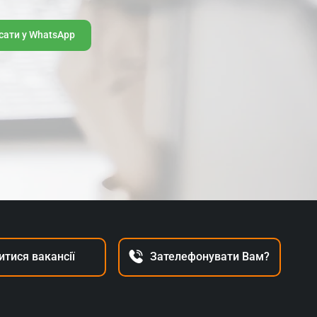
сати y WhatsApp
итися вакансії
Зателефонувати Вам?