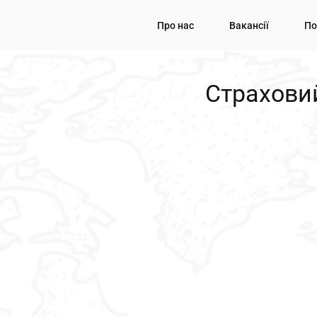
Про нас
Вакансії
По
Страхови