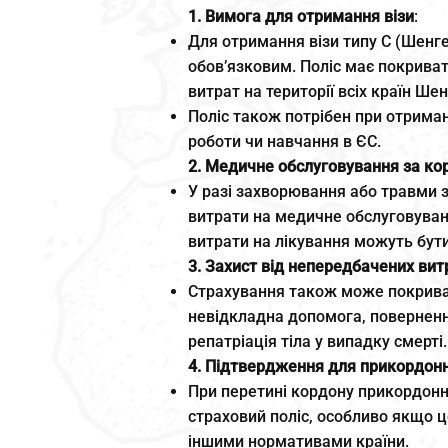
1. Вимога для отримання візи
:
Для отримання візи типу C (Шенге
обов’язковим. Поліс має покрива
витрат на території всіх країн Шен
Поліс також потрібен при отриман
роботи чи навчання в ЄС.
2. Медичне обслуговування за к
У разі захворювання або травми 
витрати на медичне обслуговування
витрати на лікування можуть бут
3. Захист від непередбачених вит
Страхування також може покриват
невідкладна допомога, поверненн
репатріація тіла у випадку смерті.
4. Підтвердження для прикордон
При перетині кордону прикордонн
страховий поліс, особливо якщо 
іншими нормативами країни.