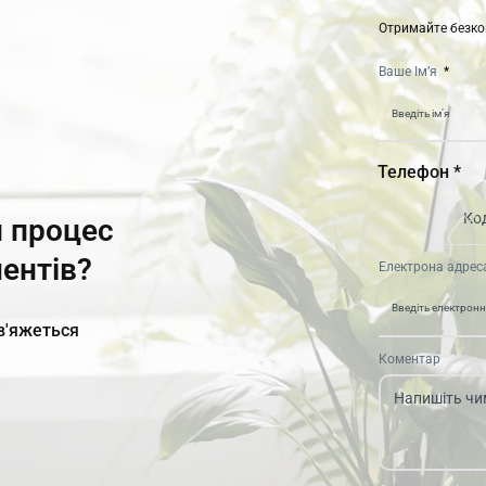
Отримайте безко
Ваше Ім’я
Телефон *
 процес
ентів?
Електрона адрес
зв'яжеться
Коментар