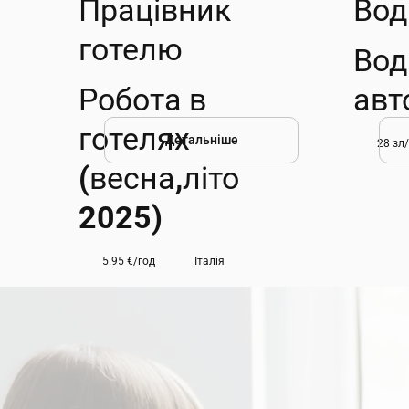
Працівник
Вод
готелю
Вод
Робота в
авт
готелях
Детальніше
28 зл
(весна,літо
2025)
5.95 €/год
Італія