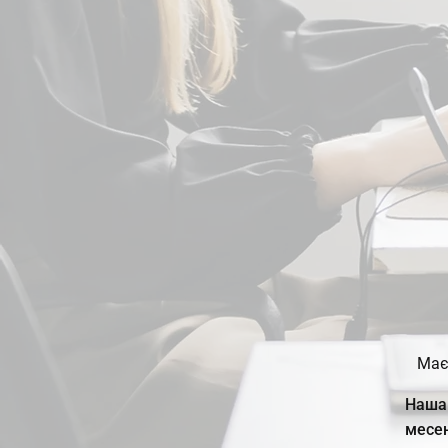
Має
Наша 
месе