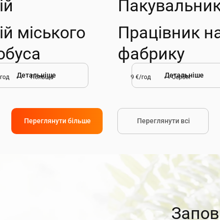
ій
Пакувальни
ій міського
Працівник н
обуса
фабрику
Детальніше
Детальніше
/год
Польща
9 €/год
Сербія
Переглянути більше
Переглянути всі
Запов