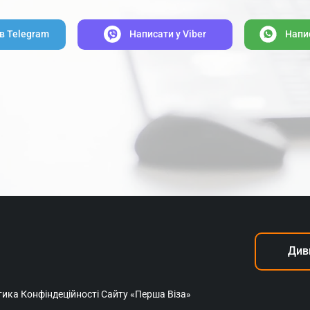
в Telegram
Написати y Viber
Напи
Див
тика Конфіндеційності Сайту «Перша Віза»