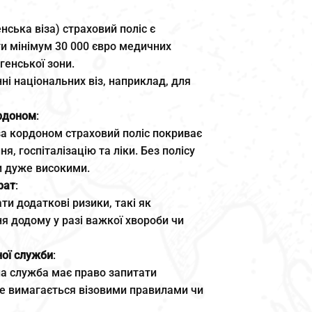
нська віза) страховий поліс є
ти мінімум 30 000 євро медичних
генської зони.
ні національних віз, наприклад, для
ордоном
:
за кордоном страховий поліс покриває
, госпіталізацію та ліки. Без полісу
и дуже високими.
рат
:
и додаткові ризики, такі як
я додому у разі важкої хвороби чи
ної служби
:
а служба має право запитати
це вимагається візовими правилами чи