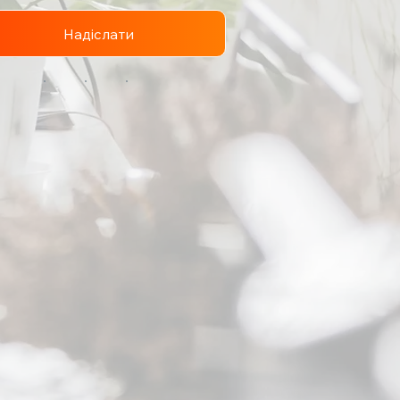
Надіслати
с