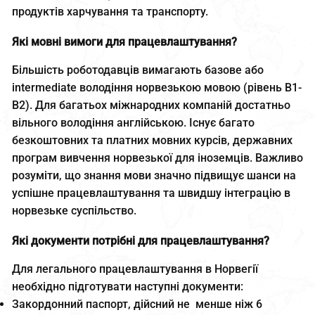
продуктів харчування та транспорту.
Які мовні вимоги для працевлаштування?
Більшість роботодавців вимагають базове або
intermediate володіння норвезькою мовою (рівень B1-
B2). Для багатьох міжнародних компаній достатньо
вільного володіння англійською. Існує багато
безкоштовних та платних мовних курсів, державних
програм вивчення норвезької для іноземців. Важливо
розуміти, що знання мови значно підвищує шанси на
успішне працевлаштування та швидшу інтеграцію в
норвезьке суспільство.
Які документи потрібні для працевлаштування?
Для легального працевлаштування в Норвегії
необхідно підготувати наступні документи:
Закордонний паспорт, дійсний не менше ніж 6