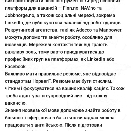
використовувати різні інструменти. Серед основних
платформ для вакансій — Finn.no, NAV.no та
Jobbnorge.no, а також соціальні мережі, зокрема
LinkedIn, де публікуються вакансії від роботодавців.
Рекрутингові агентства, такі як Adecco та Manpower,
можуть допомогти знайти роботу, особливо для
іноземців. Мережеві контакти теж відіграють
важливу роль, тому варто приєднуватися до
професійних груп на платформах, як LinkedIn або
Facebook.
Важливо мати правильне резюме, яке відповідає
стандартам Норвегії. Резюме має бути стислим,
чітким і фокусуватися на ваших кваліфікаціях. Також
треба адаптувати супровідний лист під кожну
вакансію.
Знання норвезької мови допоможе знайти роботу в
більшості сфер, хоча в багатьох випадках можна
працювати з англійською. Після підготовки