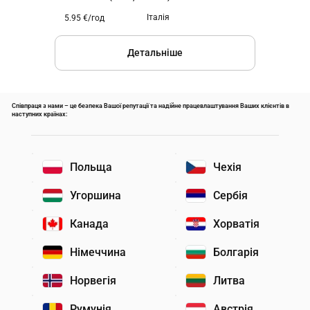
Італія
5.95 €/год
Детальніше
Співпраця з нами – це безпека Вашої репутації та надійне працевлаштування Ваших клієнтів в
наступних країнах:
Польща
Чехія
Угоршина
Сербія
Канада
Хорватія
Німеччина
Болгарія
Норвегія
Литва
Румунія
Австрія