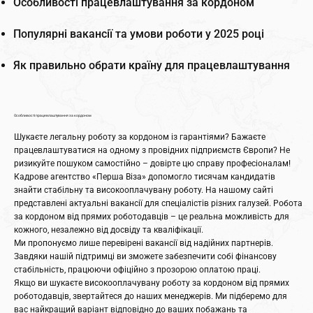
Особливості працевлаштування за кордоном
Популярні вакансії та умови роботи у 2025 році
Як правильно обрати країну для працевлаштування
Особливості працевлаштування за кордоном
Шукаєте легальну роботу за кордоном із гарантіями? Бажаєте
працевлаштуватися на одному з провідних підприємств Європи? Не
ризикуйте пошуком самостійно – довірте цю справу професіоналам!
Кадрове агентство «Перша Віза» допомогло тисячам кандидатів
знайти стабільну та високооплачувану роботу. На нашому сайті
представлені актуальні вакансії для спеціалістів різних галузей. Робота
за кордоном від прямих роботодавців – це реальна можливість для
кожного, незалежно від досвіду та кваліфікації.
Ми пропонуємо лише перевірені вакансії від надійних партнерів.
Завдяки нашій підтримці ви зможете забезпечити собі фінансову
стабільність, працюючи офіційно з прозорою оплатою праці.
Якщо ви шукаєте високооплачувану роботу за кордоном від прямих
роботодавців, звертайтеся до наших менеджерів. Ми підберемо для
вас найкращий варіант відповідно до ваших побажань та