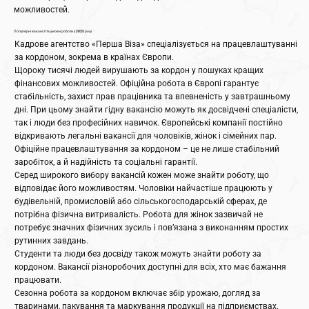
можливостей.
Популярні вакансії та умови роботи у 2025 році
Кадрове агентство «Перша Віза» спеціалізується на працевлаштуванні
за кордоном, зокрема в країнах Європи.
Щороку тисячі людей вирушають за кордон у пошуках кращих
фінансових можливостей. Офіційна робота в Європі гарантує
стабільність, захист прав працівника та впевненість у завтрашньому
дні. При цьому знайти гідну вакансію можуть як досвідчені спеціалісти,
так і люди без професійних навичок. Європейські компанії постійно
відкривають легальні вакансії для чоловіків, жінок і сімейних пар.
Офіційне працевлаштування за кордоном – це не лише стабільний
заробіток, а й надійність та соціальні гарантії.
Серед широкого вибору вакансій кожен може знайти роботу, що
відповідає його можливостям. Чоловіки найчастіше працюють у
будівельній, промисловій або сільськогосподарській сферах, де
потрібна фізична витривалість. Робота для жінок зазвичай не
потребує значних фізичних зусиль і пов’язана з виконанням простих
рутинних завдань.
Студенти та люди без досвіду також можуть знайти роботу за
кордоном. Вакансії різноробочих доступні для всіх, хто має бажання
працювати.
Сезонна робота за кордоном включає збір урожаю, догляд за
тваринами, пакування та маркування продукції на підприємствах.