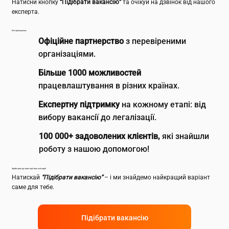
Натисни кнопку
“Підібрати вакансію”
та очікуй на дзвінок від нашого
експерта.
Ми пропонуємо:
Офіційне партнерство
з перевіреними
організаціями.
Більше 1000 можливостей
працевлаштування в різних країнах.
Експертну підтримку
на кожному етапі: від
вибору вакансії до легалізації.
100 000+ задоволених клієнтів,
які знайшли
роботу з нашою допомогою!
Зроби крок до своєї мрії вже сьогодні!
Натискай
“Підібрати вакансію”
– і ми знайдемо найкращий варіант
саме для тебе.
Підібрати вакансію