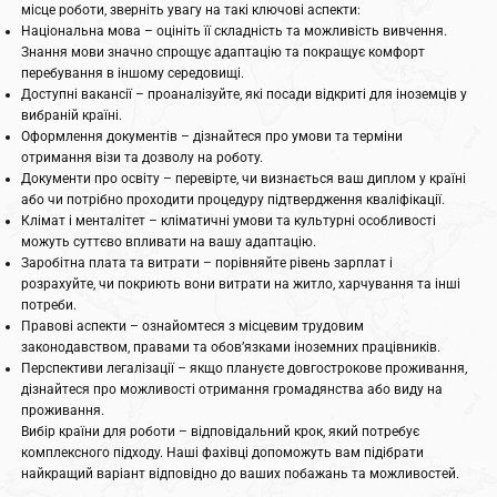
місце роботи, зверніть увагу на такі ключові аспекти:
Національна мова – оцініть її складність та можливість вивчення.
Знання мови значно спрощує адаптацію та покращує комфорт
перебування в іншому середовищі.
Доступні вакансії – проаналізуйте, які посади відкриті для іноземців у
вибраній країні.
Оформлення документів – дізнайтеся про умови та терміни
отримання візи та дозволу на роботу.
Документи про освіту – перевірте, чи визнається ваш диплом у країні
або чи потрібно проходити процедуру підтвердження кваліфікації.
Клімат і менталітет – кліматичні умови та культурні особливості
можуть суттєво впливати на вашу адаптацію.
Заробітна плата та витрати – порівняйте рівень зарплат і
розрахуйте, чи покриють вони витрати на житло, харчування та інші
потреби.
Правові аспекти – ознайомтеся з місцевим трудовим
законодавством, правами та обов’язками іноземних працівників.
Перспективи легалізації – якщо плануєте довгострокове проживання,
дізнайтеся про можливості отримання громадянства або виду на
проживання.
Вибір країни для роботи – відповідальний крок, який потребує
комплексного підходу. Наші фахівці допоможуть вам підібрати
найкращий варіант відповідно до ваших побажань та можливостей.