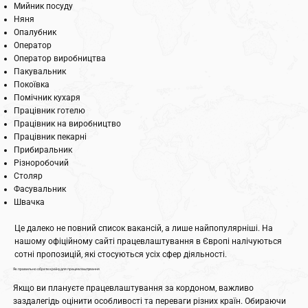
Мийник посуду
Няня
Опалубник
Оператор
Оператор виробництва
Пакувальник
Покоївка
Помічник кухаря
Працівник готелю
Працівник на виробництво
Працівник пекарні
Прибиральник
Різноробочий
Столяр
Фасувальник
Швачка
Це далеко не повний список вакансій, а лише найпопулярніші. На
нашому офіційному сайті працевлаштування в Європі налічуються
сотні пропозицій, які стосуються усіх сфер діяльності.
Як правильно обрати країну для працевлаштування
Якщо ви плануєте працевлаштування за кордоном, важливо
заздалегідь оцінити особливості та переваги різних країн. Обираючи