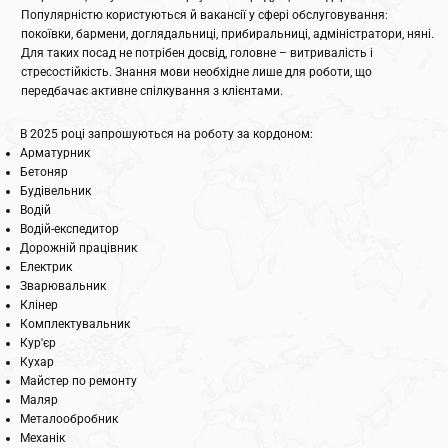
Популярністю користуються й вакансії у сфері обслуговування:
покоївки, бармени, доглядальниці, прибиральниці, адміністратори, няні.
Для таких посад не потрібен досвід, головне – витривалість і
стресостійкість. Знання мови необхідне лише для роботи, що
передбачає активне спілкування з клієнтами.
В 2025 році запрошуються на роботу за кордоном:
Арматурник
Бетоняр
Будівельник
Водій
Водій-експедитор
Дорожній працівник
Електрик
Зварювальник
Клінер
Комплектувальник
Кур'єр
Кухар
Майстер по ремонту
Маляр
Металообробник
Механік