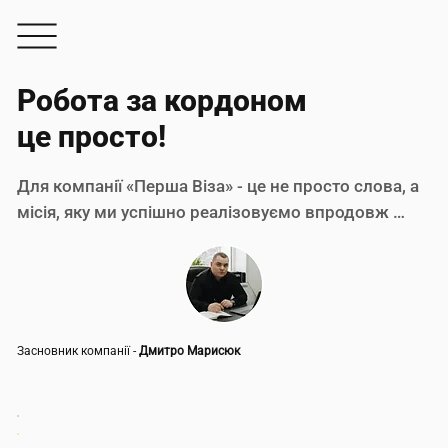
Робота за кордоном
це просто!
Для компанії «Перша Віза» - це не просто слова, а 
місія, яку ми успішно реалізовуємо впродовж 
десяти років.

Бути найкращими у сфері працевлаштування за 
кордоном та легалізації в Україні й у кількох 
країнах ЄС — недостатньо! Наша команда з понад 
Засновник компанії -
Дмитро Марисюк
100 експертів робить усе можливе, щоб ми стали 
лідерами у всьому світі, щоб кожна людина чи 
компанія, яка співпрацює з нами, змогла 
отримати найкращі послуги, чесні вакансії та 