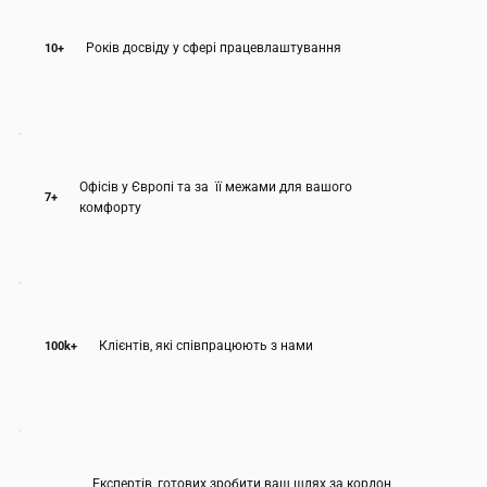
хорошу роботу.

Років досвіду у сфері працевлаштування
10+
Співпрацюючи з нами, ви отримуєте простий і 
легкий шлях до працевлаштування та легалізації в 
країні, про яку мрієте. Ми зробимо все можливе, 
щоб після співпраці з нами ви самі могли сказати: 
Офісів у Європі та за її межами для вашого
"Робота за кордоном — це просто!"
7+
комфорту
Клієнтів, які співпрацюють з нами
100k+
Експертів, готових зробити ваш шлях за кордон