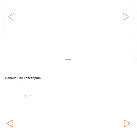
Албанія
Вакансії по категоріям
Для чоловіків